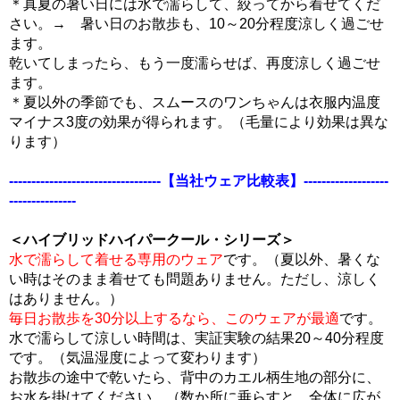
＊真夏の暑い日には水で濡らして、絞ってから着せてくだ
さい。→ 暑い日のお散歩も、10～20分程度涼しく過ごせ
ます。
乾いてしまったら、もう一度濡らせば、再度涼しく過ごせ
ます。
＊夏以外の季節でも、スムースのワンちゃんは衣服内温度
マイナス3度の効果が得られます。（毛量により効果は異な
ります）
----------------------------------【当社ウェア比較表】-------------------
---------------
＜ハイブリッドハイパークール・シリーズ＞
水で濡らして着せる専用のウェア
です。（夏以外、暑くな
い時はそのまま着せても問題ありません。ただし、涼しく
はありません。）
毎日お散歩を30分以上するなら、このウェアが最適
です。
水で濡らして涼しい時間は、実証実験の結果20～40分程度
です。（気温湿度によって変わります）
お散歩の途中で乾いたら、背中のカエル柄生地の部分に、
お水を掛けてください。（数か所に垂らすと、全体に広が