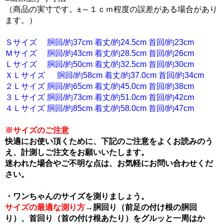
（商品の実寸です。±～１ｃｍ程度の誤差がある場合があり
ます。）
Ｓサイズ 胴回/約37cm 着丈/約24.5cm 首回/約23cm
Ｍサイズ 胴回/約43cm 着丈/約28.5cm 首回/約26cm
Ｌサイズ 胴回/約50cm 着丈/約32.5cm 首回/約30cm
ＸＬサイズ 胴回/約58cm 着丈/約37.0cm 首回/約34cm
２Ｌサイズ 胴回/約65cm 着丈/約45.0cm 首回/約38cm
３Ｌサイズ 胴回/約73cm 着丈/約51.0cm 首回/約42cm
４Ｌサイズ 胴回/約85cm 着丈/約58.0cm 首回/約47cm
※サイズのご注意
快適にお使い頂くために、下記のご注意をよくお読みのう
え、計測しご注文をお願いいたします。
迷われた場合やご不明な点は、お気軽にお問い合わせくだ
さい。
・ワンちゃんのサイズを測りましょう。
サイズの最適な測り方
→胴回り（前足の付け根の胴回
り）、首回り（首の付け根あたり）をグルッと一周はか