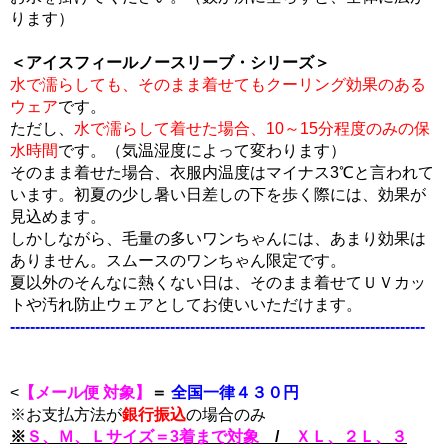
ります）
＜アイスフィールノースリーブ・シリーズ＞
水で濡らしても、そのまま着せてもクーリング効果のある
ウェア
です。
ただし、
水で濡らして着せた場合、10～15分程度のみの保
水時間
です。（気温湿度によって変わります）
そのまま着せた場合、衣服内温度はマイナス3℃と言われて
います。初夏の少し暑い日差しの下を歩く際には、効果が
見込めます。
しかしながら、毛量の多いワンちゃんには、あまり効果は
ありません。スムースのワンちゃん限定です。
夏以外のそんなに熱くない日は、そのまま着せてＵＶカッ
トや汚れ防止ウェアとしてお使いいただけます。
-----------------------------------------------------------------------------------
<
【メール便 対象】
＝
全国一律４３０円
※お支払方法が
銀行振込
の場合のみ
※
Ｓ、Ｍ、Ｌサイズ＝3着まで対象
/
ＸＬ、２Ｌ、３