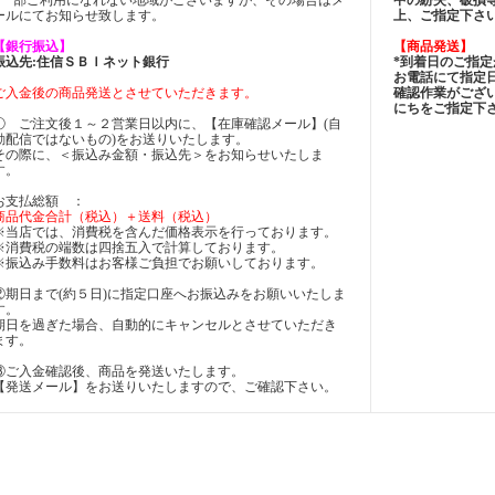
ールにてお知らせ致します。
上、ご指定下さ
【銀行振込】
【商品発送】
振込先:住信ＳＢＩネット銀行
*到着日のご指
お電話にて指定
ご入金後の商品発送とさせていただきます。
確認作業がござ
にちをご指定下
① ご注文後１～２営業日以内に、【在庫確認メール】(自
動配信ではないもの)をお送りいたします。
その際に、＜振込み金額・振込先＞をお知らせいたしま
す。
お支払総額 ：
商品代金合計（税込）＋送料（税込）
※当店では、消費税を含んだ価格表示を行っております。
※消費税の端数は四捨五入で計算しております。
※振込み手数料はお客様ご負担でお願いしております。
②期日まで(約５日)に指定口座へお振込みをお願いいたしま
す。
期日を過ぎた場合、自動的にキャンセルとさせていただき
ます。
③ご入金確認後、商品を発送いたします。
【発送メール】をお送りいたしますので、ご確認下さい。