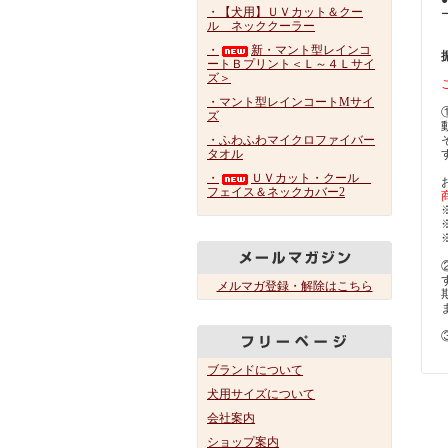
・【犬用】ＵＶカット＆クー
ル ネッククーラー
・
新・マント型レインコ
ートＢプリント＜Ｌ～４Ｌサイ
ズ＞
・マント型レインコートMサイ
ズ
・ふわふわマイクロファイバー
タオル
・
ＵＶカット・クール
フェイス＆ネックカバー2
メルマガ登録・解除はこちら
ブランドについて
犬用サイズについて
会社案内
ショップ案内