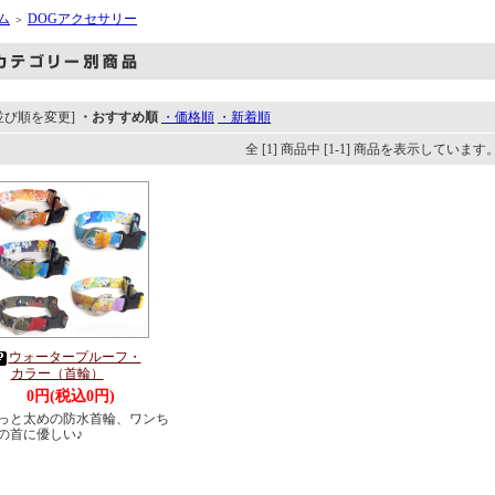
ム
DOGアクセサリー
＞
並び順を変更]
・おすすめ順
・価格順
・新着順
全 [1] 商品中 [1-1] 商品を表示しています
ウォータープルーフ・
カラー（首輪）
0円(税込0円)
っと太めの防水首輪、ワンち
の首に優しい♪