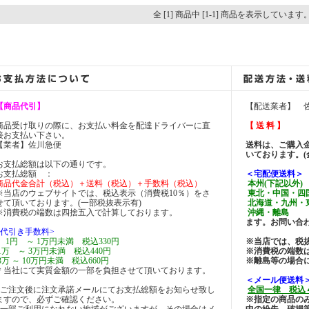
全 [1] 商品中 [1-1] 商品を表示しています
【商品代引】
【配送業者】 
商品受け取りの際に、お支払い料金を配達ドライバーに直
【 送 料 】
接お支払い下さい。
【業者】佐川急便
送料は、ご購入
いております。
お支払総額は以下の通りです。
お支払総額 ：
＜宅配便送料＞
商品代金合計（税込）＋送料（税込）＋手数料（税込）
本州(下記以外)
※当店のウェブサイトでは、税込表示（消費税10％）をさ
東北・中国・四国
せて頂いております。(一部税抜表示有)
北海道・九州・東
※消費税の端数は四捨五入で計算しております。
沖縄・離島 →
ます。お問い合
<代引き手数料>
1円 ～ 1万円未満 税込330円
※当店では、税
1万 ～ 3万円未満 税込440円
※消費税の端数
3万 ～ 10万円未満 税込660円
※離島等の場合
＊当社にて実質金額の一部を負担させて頂いております。
＜メール便送料
●ご注文後に注文承諾メールにてお支払総額をお知らせ致し
全国一律 税込
ますので、必ずご確認ください。
※指定の商品の
●一部ご利用になれない地域がございますが、その場合はメ
中の紛失、破損