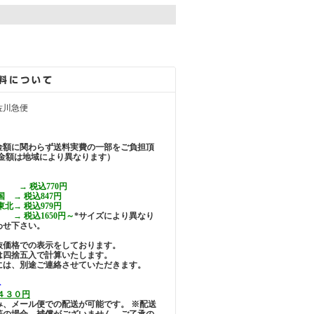
。
佐川急便
金額に関わらず送料実費の一部をご負担頂
(金額は地域により異なります）
 → 税込770円
 → 税込847円
北→ 税込979円
 税込1650円～
*サイズにより異なり
わせ下さい。
抜価格での表示をしております。
は四捨五入で計算いたします。
には、別途ご連絡させていただきます。
＞
４３０円
み、メール便での配送が可能です。 ※配送
等の場合、補償がございません。ご了承の