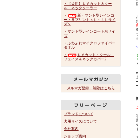
・【犬用】ＵＶカット＆クー
ル ネッククーラー
・
新・マント型レインコ
ートＢプリント＜Ｌ～４Ｌサイ
ズ＞
・マント型レインコートMサイ
ズ
・ふわふわマイクロファイバー
タオル
・
ＵＶカット・クール
フェイス＆ネックカバー2
メルマガ登録・解除はこちら
ブランドについて
犬用サイズについて
会社案内
ショップ案内