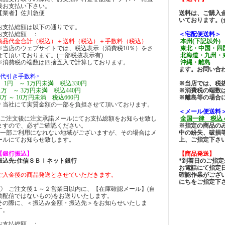
接お支払い下さい。
【業者】佐川急便
送料は、ご購入
いております。
お支払総額は以下の通りです。
お支払総額 ：
＜宅配便送料＞
商品代金合計（税込）＋送料（税込）＋手数料（税込）
本州(下記以外)
※当店のウェブサイトでは、税込表示（消費税10％）をさ
東北・中国・四国
せて頂いております。(一部税抜表示有)
北海道・九州・東
※消費税の端数は四捨五入で計算しております。
沖縄・離島 →
ます。お問い合
<代引き手数料>
1円 ～ 1万円未満 税込330円
※当店では、税
1万 ～ 3万円未満 税込440円
※消費税の端数
3万 ～ 10万円未満 税込660円
※離島等の場合
＊当社にて実質金額の一部を負担させて頂いております。
＜メール便送料
●ご注文後に注文承諾メールにてお支払総額をお知らせ致し
全国一律 税込
ますので、必ずご確認ください。
※指定の商品の
●一部ご利用になれない地域がございますが、その場合はメ
中の紛失、破損
ールにてお知らせ致します。
上、ご指定下さ
【銀行振込】
【商品発送】
振込先:住信ＳＢＩネット銀行
*到着日のご指
お電話にて指定
ご入金後の商品発送とさせていただきます。
確認作業がござ
にちをご指定下
① ご注文後１～２営業日以内に、【在庫確認メール】(自
動配信ではないもの)をお送りいたします。
その際に、＜振込み金額・振込先＞をお知らせいたしま
す。
お支払総額 ：