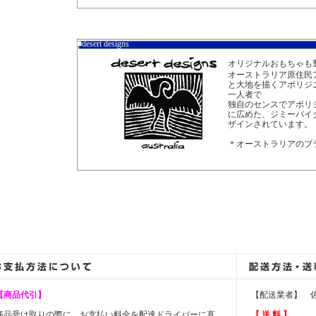
■desert designs
オリジナルおもちゃも
オーストラリア原住民
と大地を描くアボリジ
一人者で
独自のセンスでアボリ
に広めた、ジミーパイ
ザインされています。
＊オーストラリアのブ
【商品代引】
【配送業者】 
商品受け取りの際に、お支払い料金を配達ドライバーに直
【 送 料 】