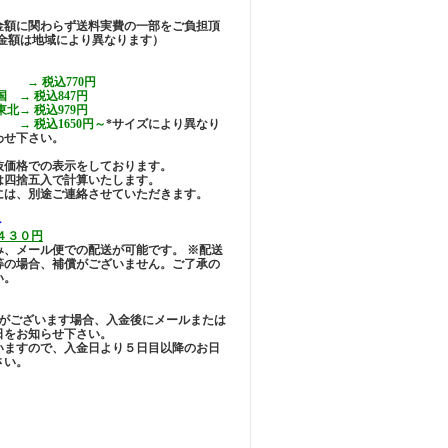
金額に関わらず送料実費の一部をご負担頂
(金額は地域により異なります）
 → 税込770円
 → 税込847円
北→ 税込979円
 税込1650円～
*サイズにより異なり
わせ下さい。
抜価格での表示をしております。
は四捨五入で計算いたします。
には、別途ご連絡させていただきます。
＞
４３０円
み、メール便での配送が可能です。 ※配送
等の場合、補償がございません。ご了承の
い。
定がございます場合、入金後にメールまたは
日をお知らせ下さい。
いますので、入金日より５日目以降のお日
さい。