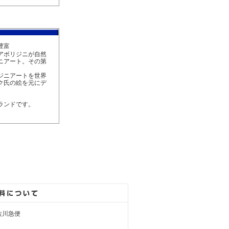
豊富
アボリジニが自然
ニアート。その第
ジニアートを世界
ク氏の絵を元にデ
ランドです。
佐川急便