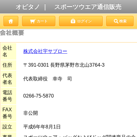
オピタノ ｜ スポーツウエア通信販売
カート
ログイン
検索
会社
株式会社宇サブロー
名
住所
〒391-0301 長野県茅野市北山3764-3
代表
代表取締役 幸寺 司
者名
電話
0266-75-5870
番号
FAX
非公開
番号
設立
平成6年年8月1日