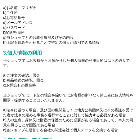
a)お名前、フリガナ
b)ご住所
c)お電話番号
d)メールアドレス
e)パスワード
f)配送先情報
g)当ショップとのお取引履歴及びその内容
h)上記を組み合わせることで特定の個人が識別できる情報
3.個人情報の利用
当ショップではお客様からお預かりした個人情報の利用目的は以下の通りで
す。
a)ご注文の確認、照会
b)商品発送の確認、照会
c)お問合せの返信時
当ショップでは、下記の場合を除いてはお客様の断りなく第三者に個人情報を
開示・提供することはいたしません。
a)法令に基づく場合、及び国の機関若しくは地方公共団体又はその委託を受け
た者が法令の定める事務を遂行することに対して協力する必要がある場合
b)人の生命、身体又は財産の保護のために必要がある場合であって、本人の同
意を得ることが困難である場合
c)当ショップを運営する会社の関連会社で個人データを交換する場合