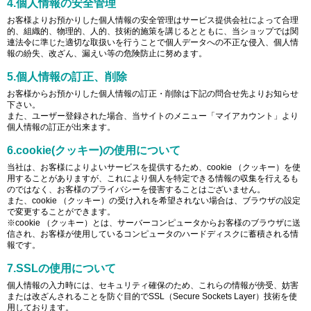
4.個人情報の安全管理
お客様よりお預かりした個人情報の安全管理はサービス提供会社によって合理
的、組織的、物理的、人的、技術的施策を講じるとともに、当ショップでは関
連法令に準じた適切な取扱いを行うことで個人データへの不正な侵入、個人情
報の紛失、改ざん、漏えい等の危険防止に努めます。
5.個人情報の訂正、削除
お客様からお預かりした個人情報の訂正・削除は下記の問合せ先よりお知らせ
下さい。
また、ユーザー登録された場合、当サイトのメニュー「マイアカウント」より
個人情報の訂正が出来ます。
6.cookie(クッキー)の使用について
当社は、お客様によりよいサービスを提供するため、cookie （クッキー）を使
用することがありますが、これにより個人を特定できる情報の収集を行えるも
のではなく、お客様のプライバシーを侵害することはございません。
また、cookie （クッキー）の受け入れを希望されない場合は、ブラウザの設定
で変更することができます。
※cookie （クッキー）とは、サーバーコンピュータからお客様のブラウザに送
信され、お客様が使用しているコンピュータのハードディスクに蓄積される情
報です。
7.SSLの使用について
個人情報の入力時には、セキュリティ確保のため、これらの情報が傍受、妨害
または改ざんされることを防ぐ目的でSSL（Secure Sockets Layer）技術を使
用しております。