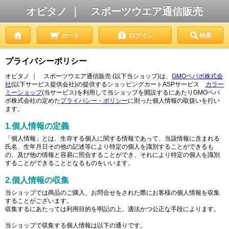
オピタノ ｜ スポーツウエア通信販売
カート
ログイン
検索
プライバシーポリシー
オピタノ ｜ スポーツウエア通信販売 (以下当ショップ)は、
GMOペパボ株式会
社
(以下サービス提供会社)の提供するショッピングカートASPサービス
カラー
ミーショップ
(当サービス)を利用して当ショップを開設するにあたりGMOペパ
ボ株式会社の定めた
プライバシー・ポリシー
に則った個人情報の取扱いを行い
ます。
1.個人情報の定義
「個人情報」とは、生存する個人に関する情報であって、当該情報に含まれる
氏名、生年月日その他の記述等により特定の個人を識別することができるも
の、及び他の情報と容易に照合することができ、それにより特定の個人を識別
することができることとなるものをいいます。
2.個人情報の収集
当ショップでは商品のご購入、お問合せをされた際にお客様の個人情報を収集
することがございます。
収集するにあたっては利用目的を明記の上、適法かつ公正な手段によります。
当ショップで収集する個人情報は以下の通りです。